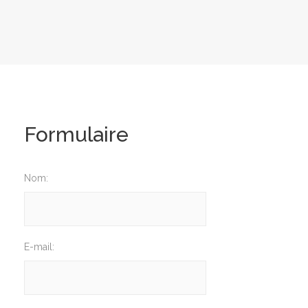
Formulaire
Nom:
E-mail: